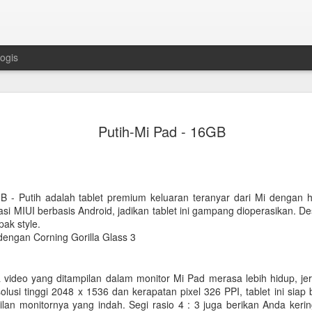
ogis
Mengapa Ru
JUL
Putih-Mi Pad - 16GB
21
Sebagai "Ra
Berwarna" ? 
Di antara berbagai batu permata
ruby memiliki posisi yang sang
GB - Putih adalah tablet premium keluaran teranyar dari Mi dengan 
Batu Permata Berwarna" bukan 
i MIUI berbasis Android, jadikan tablet ini gampang dioperasikan. De
berabad - abad, batu permata i
ak style.
keberanian, serta keanggunan
dengan Corning Gorilla Glass 3
zaman.
Daya tariknya tidak hanya terl
video yang ditampilan dalam monitor Mi Pad merasa lebih hidup, jer
memikat, tetapi juga pada nilai 
lusi tinggi 2048 x 1536 dan kerapatan pixel 326 PPI, tablet ini siap
yang melekat di dalamnya. Kom
ilan monitornya yang indah. Segi rasio 4 : 3 juga berikan Anda ke