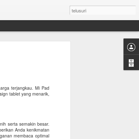
by Dianggap
ja Batu Permata
Ini Alasannya !
 berwarna yang dikenal di dunia,
at istimewa. Julukan sebagai "Raja
harga terjangkau. Mi Pad
diberikan tanpa alasan. Selama
sign tablet yang menarik,
ni menjadi simbol kemewahan,
 yang mampu melampaui perubahan
etak pada warna merah yang
nih serta semakin besar.
historis, karakteristik, dan makna
 berikan Anda kenikmatan
binasi inilah yang membuatnya
ringanan membaca optimal