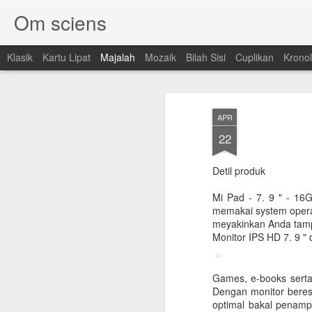
Om sciens
Klasik
Kartu Lipat
Majalah
Mozaik
Bilah Sisi
Cuplikan
Kronol
APR
22
Detil produk
Mi Pad - 7. 9 " - 16
memakai system operas
meyakinkan Anda tamp
Monitor IPS HD 7. 9 " 
Games, e-books serta 
Dengan monitor bereso
optimal bakal penamp