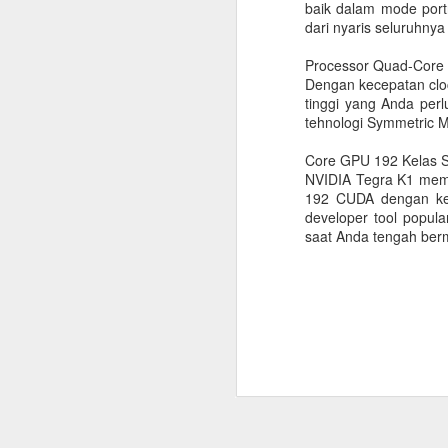
baik dalam mode port
dari nyaris seluruhnya
Processor Quad-Core
Dengan kecepatan clo
tinggi yang Anda per
tehnologi Symmetric M
Core GPU 192 Kelas 
NVIDIA Tegra K1 mema
192 CUDA dengan kem
developer tool popul
saat Anda tengah ber
Digital Agency Bantu
JUL