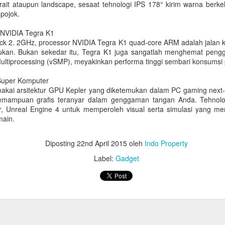
tetap menjadi salah satu batu p
rait ataupun landscape, sesaat tehnologi IPS 178° kirim warna berk
ini.
 pojok.
 NVIDIA Tegra K1
ck 2. 2GHz, processor NVIDIA Tegra K1 quad-core ARM adalah jalan 
lukan. Bukan sekedar itu, Tegra K1 juga sangatlah menghemat peng
ultiprocessing (vSMP), meyakinkan performa tinggi sembari konsumsi
Super Komputer
kai arsitektur GPU Kepler yang diketemukan dalam PC gaming next
ampuan grafis teranyar dalam genggaman tangan Anda. Tehnolog
ar, Unreal Engine 4 untuk memperoleh visual serta simulasi yang 
main.
Diposting
22nd April 2015
oleh
Indo Property
Label:
Gadget
Rekomendasi Hadiah
Tren Perhiasan Berlian
JUN
JUN