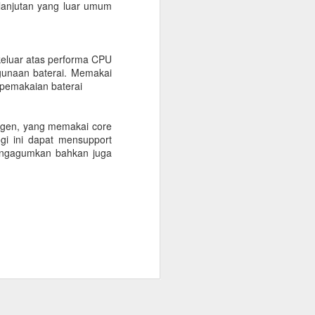
ermata paling dihargai hingga saat
elanjutan yang luar umum
keluar atas performa CPU
gunaan baterai. Memakai
 pemakaian baterai
-gen, yang memakai core
i ini dapat mensupport
mengagumkan bahkan juga
Tren Desain Kalung
MAY