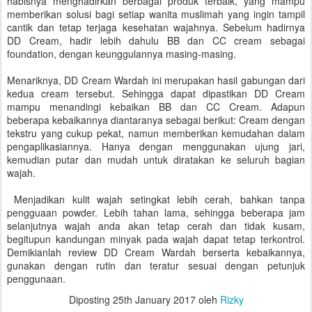
habisnya menghadirkan berbagai produk terbaik, yang mampu
memberikan solusi bagi setiap wanita muslimah yang ingin tampil
cantik dan tetap terjaga kesehatan wajahnya. Sebelum hadirnya
DD Cream, hadir lebih dahulu BB dan CC cream sebagai
foundation, dengan keunggulannya masing-masing.
Menariknya, DD Cream Wardah ini merupakan hasil gabungan dari
kedua cream tersebut. Sehingga dapat dipastikan DD Cream
mampu menandingi kebaikan BB dan CC Cream. Adapun
beberapa kebaikannya diantaranya sebagai berikut: Cream dengan
tekstru yang cukup pekat, namun memberikan kemudahan dalam
pengaplikasiannya. Hanya dengan menggunakan ujung jari,
kemudian putar dan mudah untuk diratakan ke seluruh bagian
wajah.
Menjadikan kulit wajah setingkat lebih cerah, bahkan tanpa
pengguaan powder. Lebih tahan lama, sehingga beberapa jam
selanjutnya wajah anda akan tetap cerah dan tidak kusam,
begitupun kandungan minyak pada wajah dapat tetap terkontrol.
Demikianlah review DD Cream Wardah berserta kebaikannya,
gunakan dengan rutin dan teratur sesuai dengan petunjuk
penggunaan.
Diposting
25th January 2017
oleh
Rizky