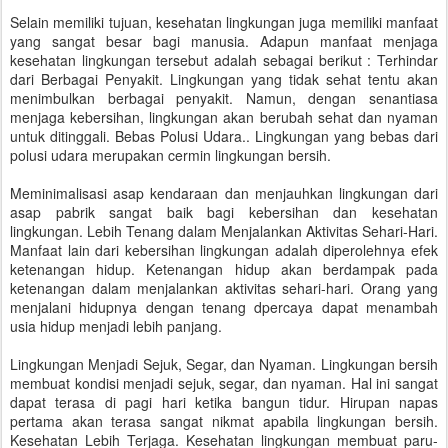
Selain memiliki tujuan, kesehatan lingkungan juga memiliki manfaat
yang sangat besar bagi manusia. Adapun manfaat menjaga
kesehatan lingkungan tersebut adalah sebagai berikut : Terhindar
dari Berbagai Penyakit. Lingkungan yang tidak sehat tentu akan
menimbulkan berbagai penyakit. Namun, dengan senantiasa
menjaga kebersihan, lingkungan akan berubah sehat dan nyaman
untuk ditinggali. Bebas Polusi Udara.. Lingkungan yang bebas dari
polusi udara merupakan cermin lingkungan bersih.
Meminimalisasi asap kendaraan dan menjauhkan lingkungan dari
asap pabrik sangat baik bagi kebersihan dan kesehatan
lingkungan. Lebih Tenang dalam Menjalankan Aktivitas Sehari-Hari.
Manfaat lain dari kebersihan lingkungan adalah diperolehnya efek
ketenangan hidup. Ketenangan hidup akan berdampak pada
ketenangan dalam menjalankan aktivitas sehari-hari. Orang yang
menjalani hidupnya dengan tenang dpercaya dapat menambah
usia hidup menjadi lebih panjang.
Lingkungan Menjadi Sejuk, Segar, dan Nyaman. Lingkungan bersih
membuat kondisi menjadi sejuk, segar, dan nyaman. Hal ini sangat
dapat terasa di pagi hari ketika bangun tidur. Hirupan napas
pertama akan terasa sangat nikmat apabila lingkungan bersih.
Kesehatan Lebih Terjaga. Kesehatan lingkungan membuat paru-