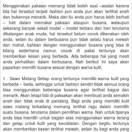
Menggenakan pakaian memang tidak boleh asal –asalan karena
bila hal tersebut terjadi fashion pun anda pun akan terlihat aneh
dan bukannya menarik. Maka dari itu anda pun harus lebih berhati
– hati dalam memakai pakaian ataupun busana, walaupun
sekarang banyak sekali model – model terbaru dan tren terutama
dikalangan anak muda, hal tersebut belum cocok dikenakan oleh
anda. selain itu dalam berbusana pun tidak selalu harus mewah
dan mahal, bahkan dengan menggunakan busana yang bisa di
bilang sederhana namun cocok di pakai tentunya akan
memberikan kesan yang berbeda. Ada beberapa hal yang mesti
anda perhatikan dalam berbusana. Nah berikut ini saya akan
paparkan memilih busana sesuai dengan warna kulit.
1 . Sawo Matang Setiap orang tentunya memiliki warna kulit yang
berbeda – beda, sehingga untuk fashion sendiri tidak semua orang
bisa menggunakan beberapa busana agar terlihat bagus dan
menarik. Akan tetapi bila di paksakan akan membuat anda semakin
aneh dan tidak enak di pandang. Bagi anda yang memiliki kulit
sawo matang terkadang memang terlihat ragu dalam memiilih
suatu busana, terutama dalam pemilihan warna. Nah untuk tipsnya
anda bisa memilih untuk bagian atas menggunakan warna terang
dan gelap untuk kulit yang kecoklatan. Dengan begitu tentunya
akan memberikan kesan terlihat mewah, selain itu bagi anda yang