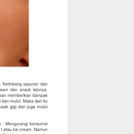
ermata paling dihargai hingga saat
. Ketinbang sayuran dan
ream dan snack lainnya.
u akan memberikan dampak
 dan mulut. Maka dari itu
sak gigi dan juga mulut
ah : Mengurangi konsumsi
t atau ice cream. Namun
Tren Desain Kalung
MAY