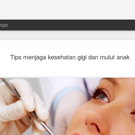
ogis
Mengapa Ru
JUL
Tips menjaga kesehatan gigi dan mulut anak
21
Sebagai "Ra
Berwarna" ? 
Di antara berbagai batu permata
ruby memiliki posisi yang sang
Batu Permata Berwarna" bukan 
berabad - abad, batu permata i
keberanian, serta keanggunan
zaman.
Daya tariknya tidak hanya terl
memikat, tetapi juga pada nilai 
yang melekat di dalamnya. Kom