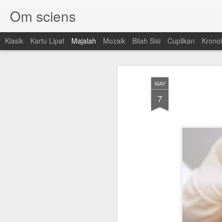
Om sciens
Klasik
Kartu Lipat
Majalah
Mozaik
Bilah Sisi
Cuplikan
Kronol
MAY
7