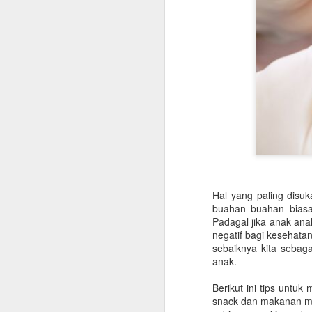
Hal yang paling disu
buahan buahan biasan
Padagal jika anak an
negatif bagi kesehata
sebaiknya kita sebag
anak.
Berikut ini tips untu
snack dan makanan ma
Digital Agency Bantu
JUL