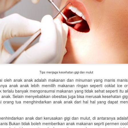
tetap menjadi salah satu batu p
ini.
Tips menjaga kesehatan gigi dan mulut
kai oleh anak anak adalah makanan dan minuman yang manis manis
ya anak anak lebih memilih makanan ringan seperti coklat ice c
ak terlalu banyak mengonsumsi makanan yang tidak sehat seperti it
n anak. Selain menyebabkan obesitas juga bisa merusak kesehatan gigi
ai orang tua menghindarkan anak anak dari hal hal yang dapat meru
k menhindarkan anak dari kerusakan gigi dan mulut, di antaranya adal
nis Bukan tidak boleh memberikan anak makanan seprti permen cool 
Rekomendasi Hadiah
Tren Perhiasan Berlian
JUN
JUN