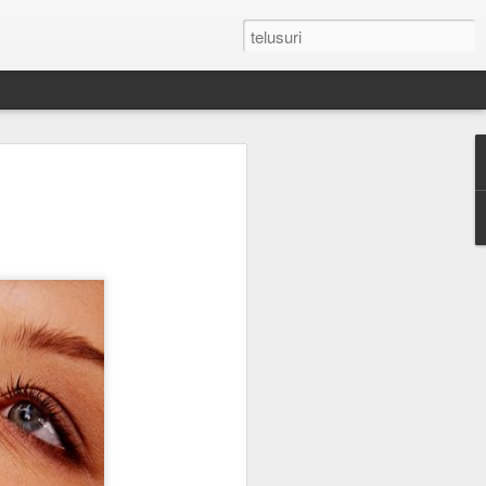
by Dianggap
ja Batu Permata
Ini Alasannya !
 berwarna yang dikenal di dunia,
at istimewa. Julukan sebagai "Raja
diberikan tanpa alasan. Selama
ni menjadi simbol kemewahan,
 yang mampu melampaui perubahan
etak pada warna merah yang
historis, karakteristik, dan makna
binasi inilah yang membuatnya