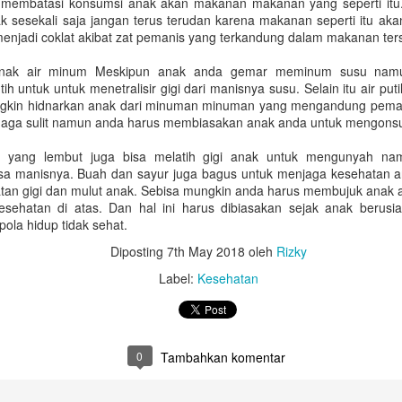
 membatasi konsumsi anak akan makanan makanan yang seperti itu
22
17
Anniversary: Cincin
Tahun Ini yang Wajib
k sesekali saja jangan terus terudan karena makanan seperti itu ak
Pria Eksklusif untuk
Anda Temukan di
enjadi coklat akibat zat pemanis yang terkandung dalam makanan ter
Pasangan Anda
Mondial Summarecon
anak air minum Meskipun anak anda gemar meminum susu namu
Mall Serpong
Merayakan hari jadi pernikahan
h untuk untuk menetralisir gigi dari manisnya susu. Selain itu air put
atau anniversary merupakan
Setiap pergantian tahun selalu
gkin hidnarkan anak dari minuman minuman yang mengandung peman
momen berharga yang selalu
membawa nuansa baru dan
 aga sulit namun anda harus membiasakan anak anda untuk mengons
dinantikan setiap pasangan. Untuk
inovasi desain menawan hati, tak
Paling Berguna! Ide Hadiah Untuk Ibu yang Pasti
PR
mengapresiasi dedikasi dan cinta
terkecuali dalam industri dunia
h yang lembut juga bisa melatih gigi anak untuk mengunyah na
18
kasih suami yang selama ini
Akan Dipakai
perhiasan berlian kelas atas. Bagi
asa manisnya. Buah dan sayur juga bagus untuk menjaga kesehatan an
selalu mendampingi, memberikan
Anda yang ingin selalu tampil
tan gigi dan mulut anak. Sebisa mungkin anda harus membujuk anak 
emberikan hadiah untuk ibu seringkali menjadi sebuah pengalaman
sebuah kejutan spesial tentu akan
menawan, memancarkan pesona
esehatan di atas. Dan hal ini harus dibiasakan sejak anak berusia
ang sangat emosional dan penuh tantangan. Terkadang, kita ingin
membuatnya merasa sangat
luar biasa, dan senantiasa
ola hidup tidak sehat.
emberikan sesuatu yang istimewa, akan tetapi pada akhirnya hanya
dihargai. Jika Anda sedang
mengikuti tren mode terkini,
erujung pada pemilihan barang-barang, yang hanya akan tersimpan di
mencari inspirasi hadiah yang
Diposting
7th May 2018
oleh
Rizky
memperbarui koleksi pribadi
alam lemari saja.
memiliki makna mendalam dan
dengan desain terbaru adalah
Label:
Kesehatan
berkelas, menghadiahkan sebuah
sebuah keharusan. Memilih
adahal, bagi seorang Ibu, hadiah terbaik baginya bukan hanya sesuatu
cincin pria bisa menjadi pilihan
berlian bukan sekadar berbicara
ng sifatnya indah saja, melainkan juga bisa fungsional sehingga bisa
yang paling sempurna.
soal kemewahan materi, tetapi
enemani harinya dalam menjalankan berbagai aktivitas.
juga tentang bagaimana perhiasan
Mengenal Skala Diamond Clarity: Dari Tingkat
AR
0
Tambahkan komentar
tersebut merepresentasikan
12
Flawless Hingga Included
karakter autentik Anda.
aat Anda sedang memilih perhiasan berlian untuk momen spesial,