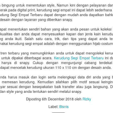
22
17
Anniversary: Cincin
Tahun Ini yang Wajib
bingung untuk menentukan style, Namun kini dengan pelayanan da
rak pada digital print, kerudung segi empat ini dapat lebih sederhan
Pria Eksklusif untuk
Anda Temukan di
rudung Segi Empat Terbaru dapat dengan mudah anda dapatkan bahka
Pasangan Anda
Mondial Summarecon
 desain dengan layanan yang diberikan snapy.
Mall Serpong
Merayakan hari jadi pernikahan
atau anniversary merupakan
Setiap pergantian tahun selalu
 dapat menentukan sendiri bahan yang akan anda pesan untuk koleks
momen berharga yang selalu
membawa nuansa baru dan
kualitas dan anda dapat menyesuaikan kapan dan jenis kain keru
dinantikan setiap pasangan. Untuk
inovasi desain menawan hati, tak
ng anda ikuti. Salah satu cara, trik, dan tips yang dapat anda 
Paling Berguna! Ide Hadiah Untuk Ibu yang Pasti
PR
mengapresiasi dedikasi dan cinta
terkecuali dalam industri dunia
akai kerudung segi empat adalah dengan menggunakan hijab costu
18
kasih suami yang selama ini
Akan Dipakai
perhiasan berlian kelas atas. Bagi
selalu mendampingi, memberikan
Anda yang ingin selalu tampil
i tren terbaru yang memungkinkan anda untuk dapat mengoleksi ker
emberikan hadiah untuk ibu seringkali menjadi sebuah pengalaman
sebuah kejutan spesial tentu akan
menawan, memancarkan pesona
 untuk dipakai diberbagai acara.
Kerudung Segi Empat Terbaru
ini d
ang sangat emosional dan penuh tantangan. Terkadang, kita ingin
membuatnya merasa sangat
luar biasa, dan senantiasa
i hanya di snapy. Cukup dengan mengunjungi cabang terdekat 
emberikan sesuatu yang istimewa, akan tetapi pada akhirnya hanya
dihargai. Jika Anda sedang
mengikuti tren mode terkini,
 dapat mencetak kerudung ukuran 110 x 110 cm dengan desain anda.
erujung pada pemilihan barang-barang, yang hanya akan tersimpan di
mencari inspirasi hadiah yang
memperbarui koleksi pribadi
alam lemari saja.
memiliki makna mendalam dan
dengan desain terbaru adalah
a harus masuk dan login serta melengkapi data diri anda yang b
berkelas, menghadiahkan sebuah
sebuah keharusan. Memilih
memesan kerudung. Kemudian silahkan pilih motif sesuai keingi
adahal, bagi seorang Ibu, hadiah terbaik baginya bukan hanya sesuatu
cincin pria bisa menjadi pilihan
berlian bukan sekadar berbicara
ar sesuai dengan kesepakatan baik transfer atau juga langsung. 
ng sifatnya indah saja, melainkan juga bisa fungsional sehingga bisa
yang paling sempurna.
soal kemewahan materi, tetapi
an style yang anda tentukan sendiri melalui snapy.
enemani harinya dalam menjalankan berbagai aktivitas.
juga tentang bagaimana perhiasan
Mengenal Skala Diamond Clarity: Dari Tingkat
Diposting
6th December 2018
oleh
Rizky
AR
tersebut merepresentasikan
12
Flawless Hingga Included
karakter autentik Anda.
Label:
Bisnis
aat Anda sedang memilih perhiasan berlian untuk momen spesial,