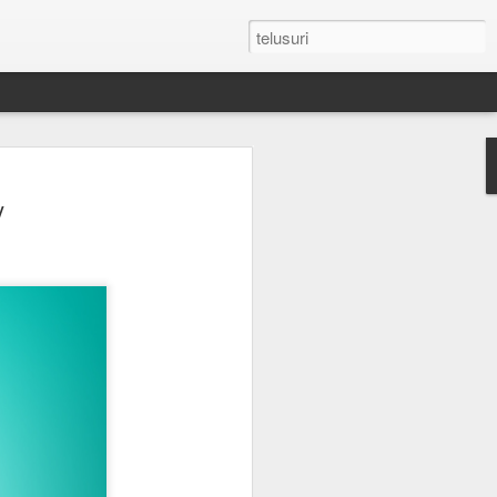
by Dianggap
y
ja Batu Permata
Ini Alasannya !
 berwarna yang dikenal di dunia,
at istimewa. Julukan sebagai "Raja
diberikan tanpa alasan. Selama
ni menjadi simbol kemewahan,
 yang mampu melampaui perubahan
etak pada warna merah yang
historis, karakteristik, dan makna
binasi inilah yang membuatnya