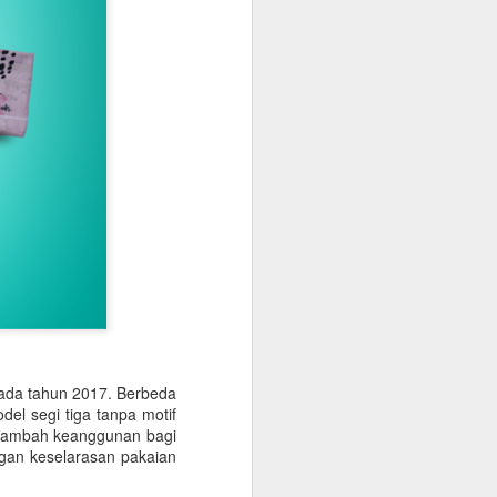
ermata paling dihargai hingga saat
ada tahun 2017. Berbeda
el segi tiga tanpa motif
enambah keanggunan bagi
gan keselarasan pakaian
Tren Desain Kalung
MAY