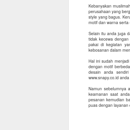
16
Brand Dominasi Pasar
Kebanyakan muslimah 
perusahaan yang berge
Online
style yang bagus. Ke
Di era serba digital seperti
motif dan warna serta
sekarang, keberadaan bisnis di
internet bukan lagi pilihan,
Selain itu anda juga
melainkan kebutuhan. Konsumen
tidak kecewa dengan 
mencari informasi produk melalui
pakai di kegiatan ya
Google, berinteraksi dengan brand
A
kebosanan dalam mem
lewat media sosial, hingga
melakukan pembelian secara
Hal ini sudah menjad
M
online. Namun, membangun
dengan motif berbeda
y
kehadiran digital yang kuat tidak
desain anda sendir
m
cukup hanya memiliki akun media
www.snapy.co.id anda
b
sosial atau website. Dibutuhkan
d
strategi yang terarah, konsisten,
Namun sebelumnya and
dan didukung oleh tim profesional.
keamanan saat anda 
P
Di sinilah peran digital agency
pesanan kemudian bay
ya
menjadi sangat penting.
puas dengan layanan d
m
M
S