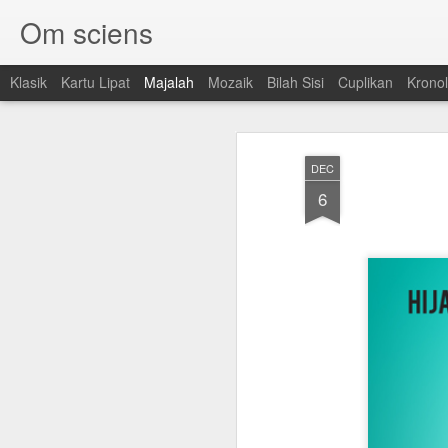
Om sciens
Klasik
Kartu Lipat
Majalah
Mozaik
Bilah Sisi
Cuplikan
Kronol
DEC
6