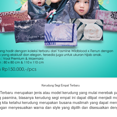
tetap menjadi salah satu batu p
ini.
Kerudung Segi Empat Terbaru
Terbaru merupakan jenis atau model kerudung yang mulai merebak p
 pasmina, biasanya kerudung segi empat ini dapat dilipat menjadi mod
ang kita ketahui kerudung merupakan busana muslimah yang dapat m
an menyesuaikan warna dan style yang dipilih dan disesuaikan den
Rekomendasi Hadiah
Tren Perhiasan Berlian
JUN
JUN