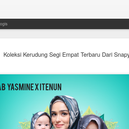
ogis
Mengapa Ru
JUL
Koleksi Kerudung Segi Empat Terbaru Dari Snap
21
Sebagai "Ra
Berwarna" ? 
Di antara berbagai batu permata
ruby memiliki posisi yang sang
Batu Permata Berwarna" bukan 
berabad - abad, batu permata i
keberanian, serta keanggunan
zaman.
Daya tariknya tidak hanya terl
memikat, tetapi juga pada nilai 
yang melekat di dalamnya. Kom