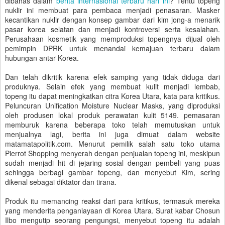
dibahas dalam
berita internasional terbaru hari ini
? Tentu topeng
nuklir ini membuat para pembaca menjadi penasaran. Masker
kecantikan nuklir dengan konsep gambar dari kim jong-a menarik
pasar korea selatan dan menjadi kontroversi serta kesalahan.
Perusahaan kosmetik yang memproduksi topengnya dijual oleh
pemimpin DPRK untuk menandai kemajuan terbaru dalam
hubungan antar-Korea.
Dan telah dikritik karena efek samping yang tidak diduga dari
produknya. Selain efek yang membuat kulit menjadi lembab,
topeng itu dapat meningkatkan citra Korea Utara, kata para kritikus.
Peluncuran Unification Moisture Nuclear Masks, yang diproduksi
oleh produsen lokal produk perawatan kulit 5149. pemasaran
memburuk karena beberapa toko telah memutuskan untuk
menjualnya lagi, berita ini juga dimuat dalam website
matamatapolitik.com. Menurut pemilik salah satu toko utama
Pierrot Shopping menyerah dengan penjualan topeng ini, meskipun
sudah menjadi hit di jejaring sosial dengan pembeli yang puas
sehingga berbagi gambar topeng, dan menyebut Kim, sering
dikenal sebagai diktator dan tirana.
Produk itu memancing reaksi dari para kritikus, termasuk mereka
yang menderita penganiayaan di Korea Utara. Surat kabar Chosun
Ilbo mengutip seorang pengungsi, menyebut topeng itu adalah