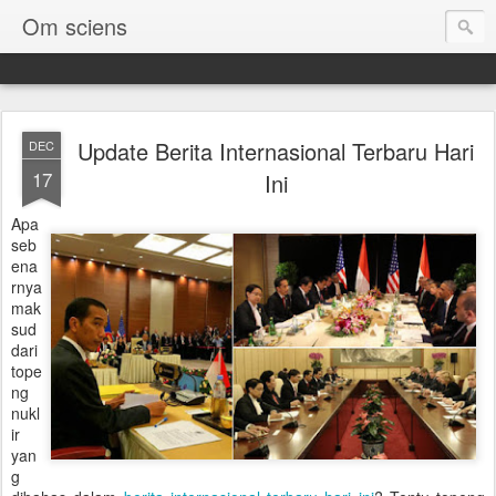
Om sciens
Update Berita Internasional Terbaru Hari
DEC
17
Ini
Apa
seb
ena
rnya
mak
sud
dari
tope
ng
nukl
ir
yan
g