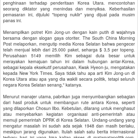
penghinaan terhadap penderitaan Korea Utara. mencontohan
seorang diktator yang menindas dan menyiksa. Keberhasilan
pemasaran ini, dijuluki "topeng nuklir" yang dijual pada musim
panas ini.
Menampilkan potret Kim Jong-un dengan kain putih di wajahnya
bersama dengan slogan gaya otoriter. The South China Morning
Post melaporkan, mengutip media Korea Selatan bahwa pengecer
telah menjual lebih dari 25.000 paket, seharga $ 3,5 per topeng.
Perusahaan 5149 memilih Kim sebagai duta besar untuk
merayakan kemajuan tahun ini dalam hubungan antar-Korea,
sebagai kepala eksekutif perusahaan, Kwak Hyeon-ju, mengatakan
kepada New York Times. Saya tidak tahu apa arti Kim Jong-un di
Korea Utara atau apa yang dia wakili secara politik, tetapi seluruh
negara Korea Selatan senang," katanya.
Menurut manajer utama, pabrikan juga menyumbangkan sebagian
dari hasil produk untuk membangun rute antara Korea, seperti
yang dilaporkan Chosun Ilbo. Kebetulan, dilarang untuk menghasut
atau menyebarkan kegiatan organisasi anti-pemerintah atau
memuji pemerintah DPRK di Korea Selatan. Undang-undang yang
mengatur masalah ini sudah ada sejak 1948 dan masih berlaku,
meskipun jarang digunakan. Itulah salah satu berita internasional
terbaru hari ini yang bisa kalian akses di matamatapolitik.com.