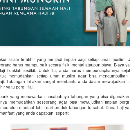
tetap menjadi salah satu batu p
ini.
ukun Islam terakhir yang menjadi impian bagi setiap umat muslim. 
seorang harus mampu baik secara fisik, mental ataupun biaya. Biaya y
ji tidaklah sedikit. Untuk itu, anda harus mempersiapkannya seja
ntuk memudahkan setiap umat muslim agar bisa mengumpulkan 
aji. Tabungan ini akan sangat membantu anda dalam mewujudkan i
ir yaitu pergi Haji.
 bank yang menawarkan nasabahnya tabungan yang bisa digunakan u
hanya memudahkan seseorang agar bisa mewujudkan impian pergi
mperoleh manfaat lebih dari produk tabungan tersebut. Dana haji ya
manfaat yang anda dapatkan, seperti:
Rekomendasi Hadiah
Tren Perhiasan Berlian
JUN
JUN