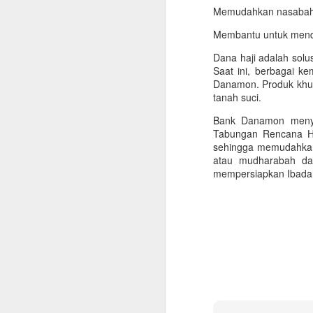
k
Memudahkan nasabah u
N
Membantu untuk mendo
sa
de
Dana haji adalah solu
s
Saat ini, berbagai k
s
Danamon. Produk khus
tanah suci.
Bank Danamon menye
F
Tabungan Rencana Haj
sehingga memudahkan 
Ci
atau mudharabah d
m
mempersiapkan Ibadah 
m
un
d
me
J