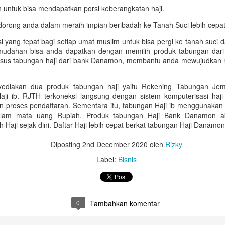
ilau yang memukau pasti menjadi hal pertama yang menarik perhatian.
ntuk bisa mendapatkan porsi keberangkatan haji.
amun, tahukah Anda bahwa di balik pendaran cahaya tersebut ada
rong anda dalam meraih impian beribadah ke Tanah Suci lebih cepat
tu faktor penting yang sangat menentukan? Faktor ini sering dikenal
ngan istilah diamond clarity. Memahami skala kejernihan ini akan
si yang tepat bagi setiap umat muslim untuk bisa pergi ke tanah suci
angat membantu Anda dalam menemukan berlian yang paling
emudahan bisa anda dapatkan dengan memilih produk tabungan dari 
empurna dan sesuai dengan ekspektasi.
us tabungan haji dari bank Danamon, membantu anda mewujudkan mi
Berbagai Kelebihan Diamond Rings untuk
diakan dua produk tabungan haji yaitu Rekening Tabungan Jema
EB
i ib. RJTH terkoneksi langsung dengan sistem komputerisasi haj
20
Menunjang Penampilan Anda
proses pendaftaran. Sementara itu, tabungan Haji ib menggunakan pr
ncin berlian tidak hanya cantik dan manis, tapi juga elegan dan
alam mata uang Rupiah. Produk tabungan Haji Bank Danamon 
ampu menyempurnakan penampilan Anda. Kilau berlian yang elegan
Haji sejak dini. Daftar Haji lebih cepat berkat tabungan Haji Danamon
enghadirkan kesan mewah tanpa terlihat berlebihan. Baik digunakan
tuk acara formal, momen spesial, maupun aktivitas sehari-hari,
Diposting
2nd December 2020
oleh
Rizky
iamond rings selalu berhasil memberikan sentuhan istimewa yang
ningkatkan rasa percaya diri.
Label:
Bisnis
MONDIAL Sun Plaza Medan, Destinasi Gerai
AN
0
Tambahkan komentar
28
Perhiasan Mewah yang Paling Dicari