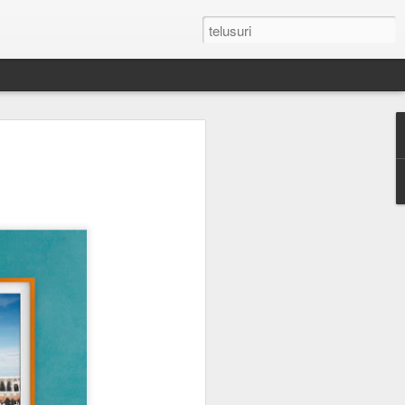
by Dianggap
ja Batu Permata
Ini Alasannya !
 berwarna yang dikenal di dunia,
at istimewa. Julukan sebagai "Raja
diberikan tanpa alasan. Selama
ni menjadi simbol kemewahan,
 yang mampu melampaui perubahan
etak pada warna merah yang
historis, karakteristik, dan makna
binasi inilah yang membuatnya