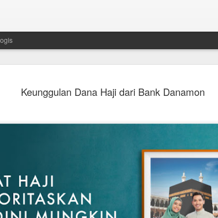
ogis
Mengapa Ru
JUL
Keunggulan Dana Haji dari Bank Danamon
21
Sebagai "Ra
Berwarna" ? 
Di antara berbagai batu permata
ruby memiliki posisi yang sang
Batu Permata Berwarna" bukan 
berabad - abad, batu permata i
keberanian, serta keanggunan
zaman.
Daya tariknya tidak hanya terl
memikat, tetapi juga pada nilai 
yang melekat di dalamnya. Kom