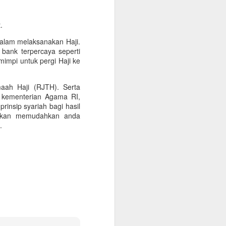
.
 dalam melaksanakan Haji.
bank terpercaya seperti
mpi untuk pergi Haji ke
ah Haji (RJTH). Serta
i kementerian Agama RI,
insip syariah bagi hasil
akan memudahkan anda
.