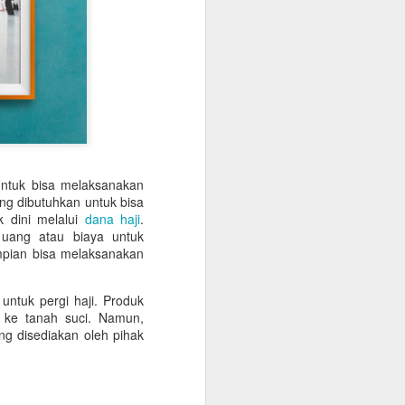
ermata paling dihargai hingga saat
Untuk bisa melaksanakan
ang dibutuhkan untuk bisa
k dini melalui
dana haji
.
uang atau biaya untuk
mpian bisa melaksanakan
ntuk pergi haji. Produk
 ke tanah suci. Namun,
ng disediakan oleh pihak
Tren Desain Kalung
MAY