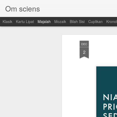
Om sciens
Klasik
Kartu Lipat
Majalah
Mozaik
Bilah Sisi
Cuplikan
Kronol
DEC
2