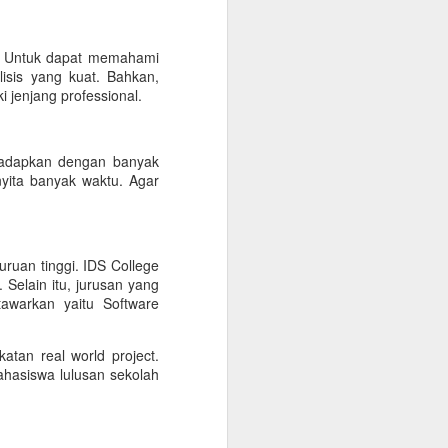
as. Untuk dapat memahami
is yang kuat. Bahkan,
jenjang professional.
ihadapkan dengan banyak
ita banyak waktu. Agar
ruan tinggi. IDS College
Selain itu, jurusan yang
awarkan yaitu Software
an real world project.
ahasiswa lulusan sekolah