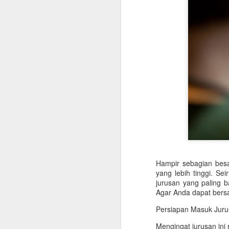
Hampir sebagian besa
yang lebih tinggi. S
jurusan yang paling b
Agar Anda dapat bers
Persiapan Masuk Jurus
Digital Agency Bantu
Mengingat jurusan ini
JUL