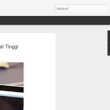
by Dianggap
t Tinggi
ja Batu Permata
Ini Alasannya !
 berwarna yang dikenal di dunia,
at istimewa. Julukan sebagai "Raja
diberikan tanpa alasan. Selama
ni menjadi simbol kemewahan,
 yang mampu melampaui perubahan
etak pada warna merah yang
historis, karakteristik, dan makna
binasi inilah yang membuatnya