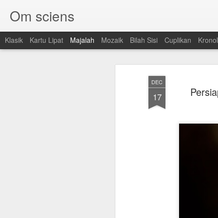
Om sciens
Klasik
Kartu Lipat
Majalah
Mozaik
Bilah Sisi
Cuplikan
Kronol
DEC
Persia
17