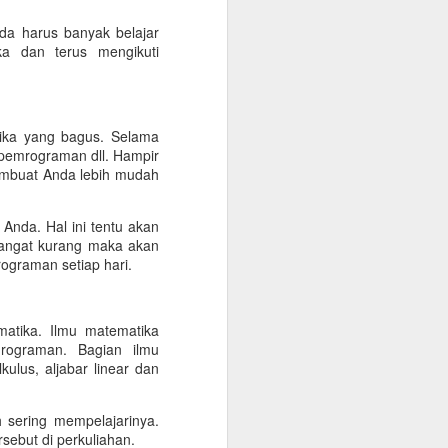
da harus banyak belajar
a dan terus mengikuti
gika yang bagus. Selama
 pemrograman dll. Hampir
embuat Anda lebih mudah
Anda. Hal ini tentu akan
angat kurang maka akan
ograman setiap hari.
atika. Ilmu matematika
ograman. Bagian ilmu
kulus, aljabar linear dan
sering mempelajarinya.
sebut di perkuliahan.