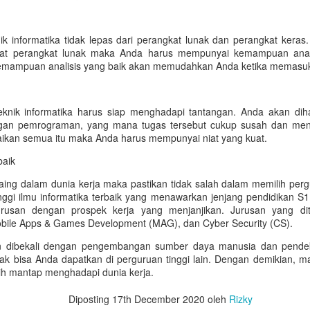
gi pecinta perhiasan berlian yang berdomisili di Kota Medan atau
ekitarnya, nama MONDIAL Sun Plaza Medan tentu sudah tidak asing
gi bagi Anda. Berlokasi di salah satu pusat perbelanjaan paling
nik informatika tidak lepas dari perangkat lunak dan perangkat ker
restisius, MONDIAL Medan (Sun Plaza) hadir sebagai destinasi utama
t perangkat lunak maka Anda harus mempunyai kemampuan analis
ntuk menemukan perhiasan berlian berkualitas tinggi dengan desain
ampuan analisis yang baik akan memudahkan Anda ketika memasuki 
egan dan abadi.
eknik informatika harus siap menghadapi tantangan. Anda akan d
Cara Menemukan Toko Perhiasan Terdekat yang
gan pemrograman, yang mana tugas tersebut cukup susah dan meny
AN
ikan semua itu maka Anda harus mempunyai niat yang kuat.
20
Tepat dan Ideal
mbeli berbagai jenis perhiasan kini bisa dilakukan dengan lebih
baik
udah karena sudah banyak sekali toko atau penyedia yang bertebaran
ing dalam dunia kerja maka pastikan tidak salah dalam memilih pergu
 setiap kota di Indonesia. Keberadaan toko perhiasan terdekat tentu
ggi ilmu informatika terbaik yang menawarkan jenjang pendidikan S1. 
enjadi opsi yang aman dan nyaman karena memungkinkan Anda
rusan dengan prospek kerja yang menjanjikan. Jurusan yang dit
ntuk bisa langsung mencoba perhiasan yang akan dibeli.
bile Apps & Games Development (MAG), dan Cyber Security (CS).
 dibekali dengan pengembangan sumber daya manusia dan pendekat
dak bisa Anda dapatkan di perguruan tinggi lain. Dengan demikian, m
ebih mantap menghadapi dunia kerja.
Mewah Tak Harus Mahal! Intip Koleksi Model Cincin
EC
20
Nikah Terjangkau di The Palace
Diposting
17th December 2020
oleh
Rizky