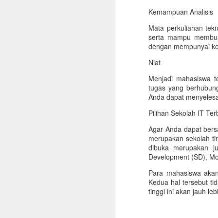
Ba
s
Kemampuan Analisis
la
Mata perkuliahan tek
p
serta mampu membua
u
dengan mempunyai kem
el
Niat
Menjadi mahasiswa t
tugas yang berhubun
J
Anda dapat menyelesa
Me
Pilihan Sekolah IT Ter
m
Agar Anda dapat bersa
di
merupakan sekolah tin
m
dibuka merupakan ju
u
Development (SD), Mo
Para mahasiswa akan
Kedua hal tersebut ti
tinggi ini akan jauh l
D