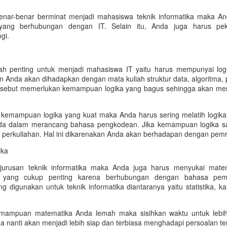
ilau yang memukau pasti menjadi hal pertama yang menarik perhatian.
amun, tahukah Anda bahwa di balik pendaran cahaya tersebut ada
ar-benar berminat menjadi mahasiswa teknik informatika maka An
tu faktor penting yang sangat menentukan? Faktor ini sering dikenal
yang berhubungan dengan IT. Selain itu, Anda juga harus pek
ngan istilah diamond clarity. Memahami skala kejernihan ini akan
gi.
angat membantu Anda dalam menemukan berlian yang paling
empurna dan sesuai dengan ekspektasi.
lah penting untuk menjadi mahasiswa IT yaitu harus mempunyai lo
 Anda akan dihadapkan dengan mata kuliah struktur data, algoritma,
Berbagai Kelebihan Diamond Rings untuk
EB
ersebut memerlukan kemampuan logika yang bagus sehingga akan m
20
Menunjang Penampilan Anda
ncin berlian tidak hanya cantik dan manis, tapi juga elegan dan
kemampuan logika yang kuat maka Anda harus sering melatih logika 
ampu menyempurnakan penampilan Anda. Kilau berlian yang elegan
a dalam merancang bahasa pengkodean. Jika kemampuan logika s
enghadirkan kesan mewah tanpa terlihat berlebihan. Baik digunakan
i perkuliahan. Hal ini dikarenakan Anda akan berhadapan dengan pemr
tuk acara formal, momen spesial, maupun aktivitas sehari-hari,
ika
iamond rings selalu berhasil memberikan sentuhan istimewa yang
ningkatkan rasa percaya diri.
jurusan teknik informatika maka Anda juga harus menyukai matem
 yang cukup penting karena berhubungan dengan bahasa pemr
 digunakan untuk teknik informatika diantaranya yaitu statistika, kal
MONDIAL Sun Plaza Medan, Destinasi Gerai
AN
mampuan matematika Anda lemah maka sisihkan waktu untuk lebih 
28
Perhiasan Mewah yang Paling Dicari
 nanti akan menjadi lebih siap dan terbiasa menghadapi persoalan ter