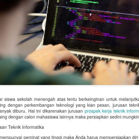
tetap menjadi salah satu batu p
ini.
r siswa sekolah menengah atas tentu berkeinginan untuk melanjutka
eiring dengan perkembangan teknologi yang kian pesan, jurusan tekn
anyak diburu. Hal ini dikarenakan jurusan
prospek kerja teknik inform
aing dengan calon mahasiswa lainnya maka persiapkan sedini mungkin
an Teknik Informatika
 mempunyai peminat yang tinggi maka Anda harus mempersiapkan diri 
Rekomendasi Hadiah
Tren Perhiasan Berlian
JUN
JUN